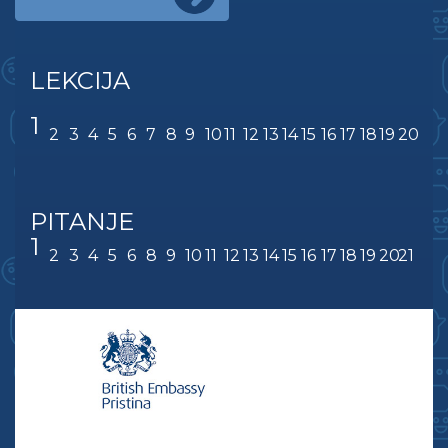
LEKCIJA
1
2
3
4
5
6
7
8
9
10
11
12
13
14
15
16
17
18
19
20
PITANJE
1
2
3
4
5
6
8
9
10
11
12
13
14
15
16
17
18
19
20
21