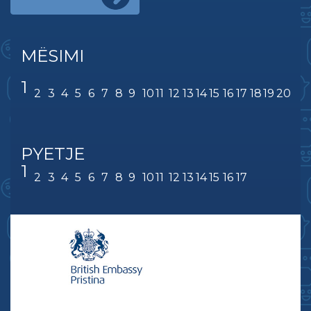
MËSIMI
1
2
3
4
5
6
7
8
9
10
11
12
13
14
15
16
17
18
19
20
PYETJE
1
2
3
4
5
6
7
8
9
10
11
12
13
14
15
16
17